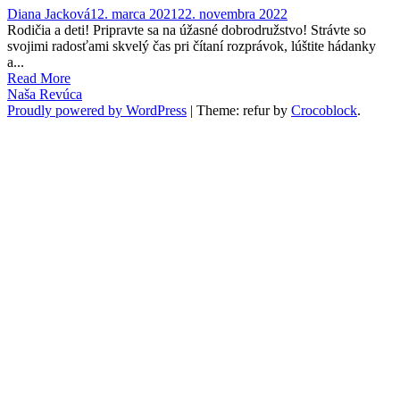
Diana Jacková
12. marca 2021
22. novembra 2022
Rodičia a deti! Pripravte sa na úžasné dobrodružstvo! Strávte so
svojimi radosťami skvelý čas pri čítaní rozprávok, lúštite hádanky
a...
Read More
Naša Revúca
Proudly powered by WordPress
|
Theme: refur by
Crocoblock
.