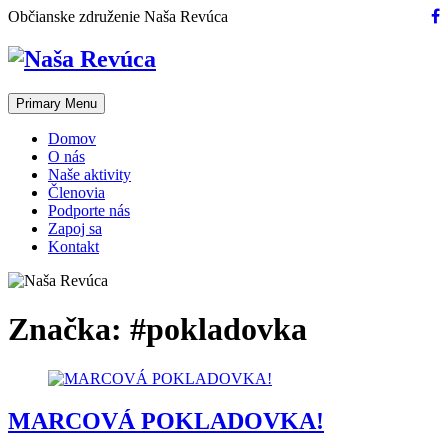
Skip
Občianske združenie Naša Revúca
to
content
Primary Menu
Domov
O nás
Naše aktivity
Členovia
Podporte nás
Zapoj sa
Kontakt
Značka:
#pokladovka
MARCOVÁ POKLADOVKA!